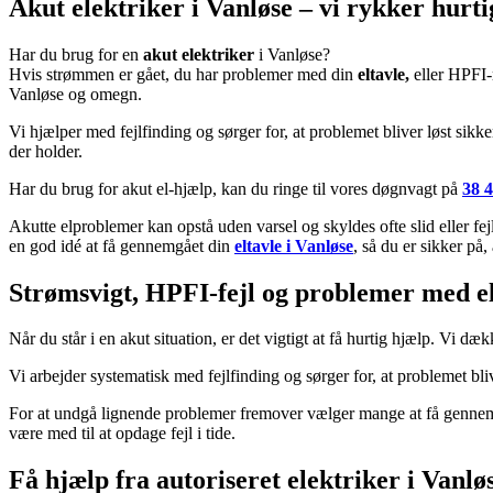
Akut elektriker i
Vanløse
– vi rykker hurti
Har du brug for en
akut elektriker
i
Vanløse
?
Hvis strømmen er gået, du har problemer med din
eltavle,
eller HPFI-r
Vanløse
og omegn.
Vi hjælper med fejlfinding og sørger for, at problemet bliver løst sikk
der holder.
Har du brug for akut el-hjælp, kan du ringe til vores døgnvagt på
38 
Akutte elproblemer kan opstå uden varsel og skyldes ofte slid eller fej
en god idé at få gennemgået din
eltavle i Vanløse
, så du er sikker på,
Strømsvigt, HPFI-fejl og problemer med el
Når du står i en akut situation, er det vigtigt at få hurtig hjælp. Vi dæ
Vi arbejder systematisk med fejlfinding og sørger for, at problemet bli
For at undgå lignende problemer fremover vælger mange at få gennemg
være med til at opdage fejl i tide.
Få hjælp fra autoriseret elektriker i
Vanlø