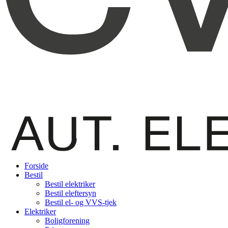
Forside
Bestil
Bestil elektriker
Bestil eleftersyn
Bestil el- og VVS-tjek
Elektriker
Boligforening