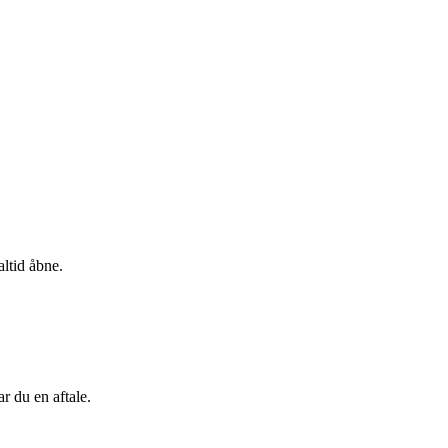
altid åbne.
r du en aftale.