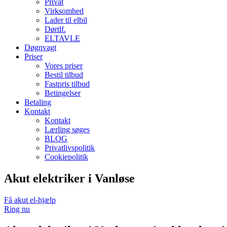
Privat
Virksomhed
Lader til elbil
Dørtlf.
ELTAVLE
Døgnvagt
Priser
Vores priser
Bestil tilbud
Fastpris tilbud
Betingelser
Betaling
Kontakt
Kontakt
Lærling søges
BLOG
Privatlivspolitik
Cookiepolitik
Akut elektriker i Vanløse
Få akut el-hjælp
Ring nu