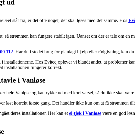
gt ud
elæet slår fra, er det ofte noget, der skal løses med det samme. Hos
Evi
ert, så strømmen kan fungere stabilt igen. Uanset om der er tale om en mi
400 112
. Har du i stedet brug for planlagt hjælp eller rådgivning, kan d
l i installationerne. Hos Eviteq oplever vi blandt andet, at problemer ka
 at installationen fungerer korrekt.
tavle i Vanløse
kker hele
Vanløse
og kan rykke ud med kort varsel, så du ikke skal være 
ver løst korrekt første gang. Det handler ikke kun om at få strømmen til
ået deres installationer. Her kan et
el-tjek i Vanløse
være en god løsnin
se