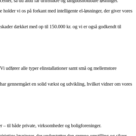
er, så du altid får driftssikre og langtidsholdbare løsninger.
older vi os på forkant med intelligente el-løsninger, der giver vores
d skader dækket med op til 150.000 kr. og vi er også godkendt til
 Vi udfører alle typer elinstallationer samt små og mellemstore
i har gennemgået en solid vækst og udvikling, hvilket vidner om vores
ner – til både private, virksomheder og boligforeninger.
girigtige løsninger, der understøtter den grønne omstilling og sikrer