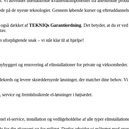
 Vi anvender udelukkende kvalitetskomponenter fra anerkendte producent
de på de nyeste teknologier. Gennem løbende kurser og efteruddannelse h
i også dækket af
TEKNIQs Garantiordning
. Det betyder, at du er ve
rav.
uforpligtende snak – vi står klar til at hjælpe!
 nybyggeri og renovering af elinstallationer for private og virksomheder.
undekreds og levere skræddersyede løsninger, der matcher dine behov. V
t, service og fremtidssikrede el-løsninger i højsædet.
nel el-service, installation og vedligeholdelse af alle typer elinstallatio
åde for din økonomi og for miljøet. Derfor arbejder vi målrettet med ener