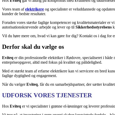
Hos
Eviteq
går vi aldrig på kompromis med kvaliteten og sikkerheden.
Vores team af
elektrikere
og specialister er veluddannede og opdatere
kunder de bedste resultater.
Foruden vores stærke faglige kompetencer og kvalitetsmaterialer er v
autorisationskrævende arbejde og lever op til
Sikkerhedsstyrelsens
k
Vil du høre mere om, hvad vi kan gøre for dig? Kontakt os i dag for en 
Derfor skal du vælge os
Eviteq
er din professionelle elektriker i Rødovre, specialiseret i både
entrepriseopgaver, altid med fokus på kvalitet og pålidelighed.
Med et stærkt team af erfarne elektrikere kan vi servicere en bred k
faglige dygtighed og engagement.
Når du vælger
Eviteq
, får du en samarbejdspartner, der sætter kvalite
UDFORSK VORES TJENESTER
Hos
Eviteq
er vi specialister i grønne el-løsninger og leverer professio
Vi tror på, at investering i grøn energi skaber langsigtede fordele – b