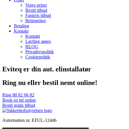
Vores priser
Bestil tilbud
Fastpris tilbud
Betingelser
Betaling
Kontakt
Kontakt
Lærling søges
BLOG
Privatlivspolitik
Cookiepolitik
Eviteq er din aut. elinstallatør
Ring nu eller bestil nemt online!
Ring 88 82 06 82
Book en tid online
Bestil gratis tilbud
Autorisation nr. EFUL-12446