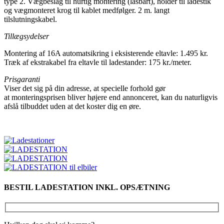
type 2. Vægbeslag til hurtig montering (låsbart), holder til ladestik
og vægmonteret krog til kablet medfølger. 2 m. langt
tilslutningskabel.
Tillægsydelser
Montering af 16A automatsikring i eksisterende eltavle: 1.495 kr.
Træk af ekstrakabel fra eltavle til ladestander: 175 kr./meter.
Prisgaranti
Viser det sig på din adresse, at specielle forhold gør
at monteringsprisen bliver højere end annonceret, kan du naturligvis
afslå tilbuddet uden at det koster dig en øre.
BESTIL LADESTATION INKL. OPSÆTNING