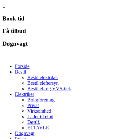

Book tid
Få tilbud
Døgnvagt
Forside
Bestil
Bestil elektriker
Bestil eleftersyn
Bestil el- og VVS-tjek
Elektriker
Boligforening
Privat
Virksomhed
Lader til elbil
Dørtlf.
ELTAVLE
Døgnvagt
Priser