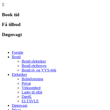

Book tid
Få tilbud
Døgnvagt
Forside
Bestil
Bestil elektriker
Bestil eleftersyn
Bestil el- og VVS-tjek
Elektriker
Boligforening
Privat
Virksomhed
Lader til elbil
Dørtlf.
ELTAVLE
Døgnvagt
Priser